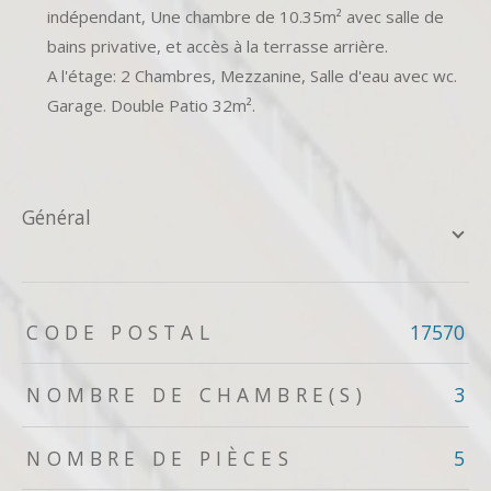
indépendant, Une chambre de 10.35m² avec salle de
bains privative, et accès à la terrasse arrière.
A l'étage: 2 Chambres, Mezzanine, Salle d'eau avec wc.
Garage. Double Patio 32m².
général
TRAD_ZEPHYR_Caracteristique
TRAD_ZEPHYR_Valeurs
CODE POSTAL
17570
NOMBRE DE CHAMBRE(S)
3
NOMBRE DE PIÈCES
5