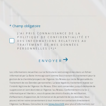
* Champ obligatoire
J'AI PRIS CONNAISSANCE DE LA
POLITIQUE DE CONFIDENTIALITÉ ET
DES INFORMATIONS RELATIVES AU
TRAITEMENT DE MES DONNÉES
PERSONNELLES (*)*
ENVOYER
Les informations recueillies sur ce formulaire sont enregistrées dans un fichier
informatisé par La Boite Immo agissant comme Sous-traitant du traitement pour la
gestion de la clientèle/prospects de l'Agence / du Réseau qui reste Responsable du
Traitement de vos Données personnelles. La base légale du traitement repose sur
l'intérêt légitime de l'Agence / du Réseau. Elles sont conservées jusqu'à demande de
suppression et sont destinées à l'Agence / au Réseau. Conformément à la loi «
informatique et libertés », vous disposez des droits d’accès, de rectification,
d’effacement, d’opposition, de limitation et de portabilité de vos données. Vous
pouvez retirer votre consentement à tout moment en contactant directement
l’Agence / Le Réseau. Consultez le site
https://cnil.fr/fr
pour plus d’informations sur