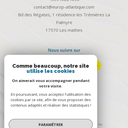
contact@europ-atlantique.com
Bd des Régates, 1 résidence les Trémières La
Palmyre
17570
les mathes
Nous suivre sur
Comme beaucoup, notre site
utilise les cookies
On aimerait vous accompagner pendant
votre visite.
Avis clients
En poursuivant, vous acceptez l'utilisation des
cookies par ce site, afin de vous proposer des
contenus adaptés et réaliser des statistiques !
PARAMÉTRER
© 2026 | Tous droits réservés | Traduction powered by