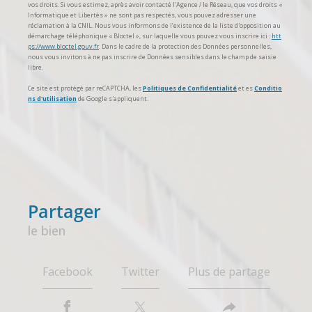
vos droits. Si vous estimez, après avoir contacté l'Agence / le Réseau, que vos droits «
Informatique et Libertés » ne sont pas respectés, vous pouvez adresser une
réclamation à la CNIL. Nous vous informons de l’existence de la liste d'opposition au
démarchage téléphonique « Bloctel », sur laquelle vous pouvez vous inscrire ici :
htt
ps://www.bloctel.gouv.fr
. Dans le cadre de la protection des Données personnelles,
nous vous invitons à ne pas inscrire de Données sensibles dans le champ de saisie
libre.
Ce site est protégé par reCAPTCHA, les
Politiques de Confidentialité
et es
Conditio
ns d'utilisation
de Google s'appliquent.
partager
le bien
Facebook
Twitter
Plus de partage