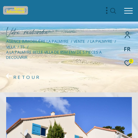
V
o
r
e
r
e
c
e
c
e
AGENCE IMMOBILIÈRE LA PALMYRE
VENTE
LA PALMYRE
VILLA
T5
FR
A LA PALMYRE BELLE VILLA DE 85M ENV DE 5 PIECES A
DECOUVRIR
0
RETOUR