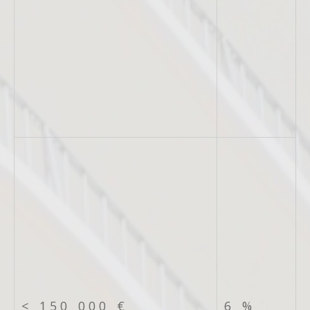
<
150 000 €
6 %