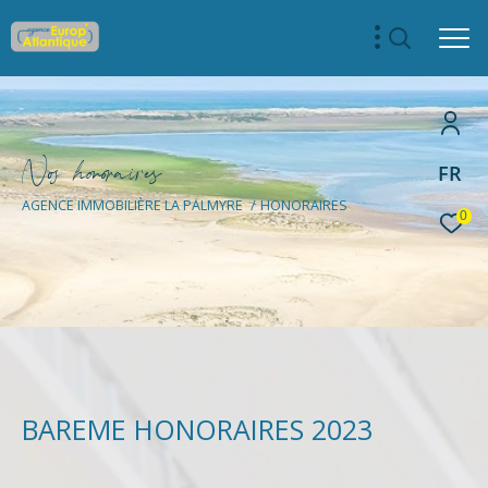
N
o
h
o
o
a
i
e
FR
AGENCE IMMOBILIÈRE LA PALMYRE
HONORAIRES
0
BAREME HONORAIRES 2023