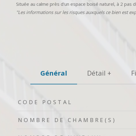
Située au calme près d'un espace boisé naturel, à 2 pas 
"Les informations sur les risques auxquels ce bien est ex
Général
Détail +
F
TRAD_ZEPHYR_Caracteristique
TRAD_ZEPHYR_Valeurs
CODE POSTAL
NOMBRE DE CHAMBRE(S)