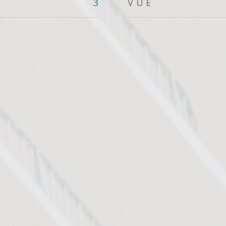
3
VUE