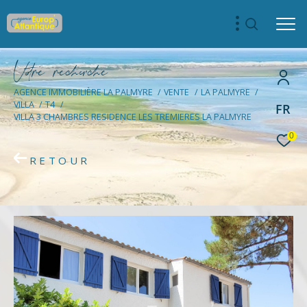
V
o
r
e
r
e
c
e
c
e
AGENCE IMMOBILIÈRE LA PALMYRE
VENTE
LA PALMYRE
VILLA
T4
FR
VILLA 3 CHAMBRES RESIDENCE LES TREMIERES LA PALMYRE
0
RETOUR