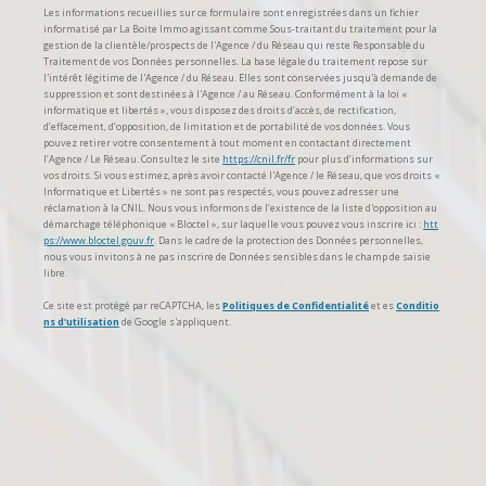
Les informations recueillies sur ce formulaire sont enregistrées dans un fichier
informatisé par La Boite Immo agissant comme Sous-traitant du traitement pour la
gestion de la clientèle/prospects de l'Agence / du Réseau qui reste Responsable du
Traitement de vos Données personnelles. La base légale du traitement repose sur
l'intérêt légitime de l'Agence / du Réseau. Elles sont conservées jusqu'à demande de
suppression et sont destinées à l'Agence / au Réseau. Conformément à la loi «
informatique et libertés », vous disposez des droits d’accès, de rectification,
d’effacement, d’opposition, de limitation et de portabilité de vos données. Vous
pouvez retirer votre consentement à tout moment en contactant directement
l’Agence / Le Réseau. Consultez le site
https://cnil.fr/fr
pour plus d’informations sur
vos droits. Si vous estimez, après avoir contacté l'Agence / le Réseau, que vos droits «
Informatique et Libertés » ne sont pas respectés, vous pouvez adresser une
réclamation à la CNIL. Nous vous informons de l’existence de la liste d'opposition au
démarchage téléphonique « Bloctel », sur laquelle vous pouvez vous inscrire ici :
htt
ps://www.bloctel.gouv.fr
. Dans le cadre de la protection des Données personnelles,
nous vous invitons à ne pas inscrire de Données sensibles dans le champ de saisie
libre.
Ce site est protégé par reCAPTCHA, les
Politiques de Confidentialité
et es
Conditio
ns d'utilisation
de Google s'appliquent.