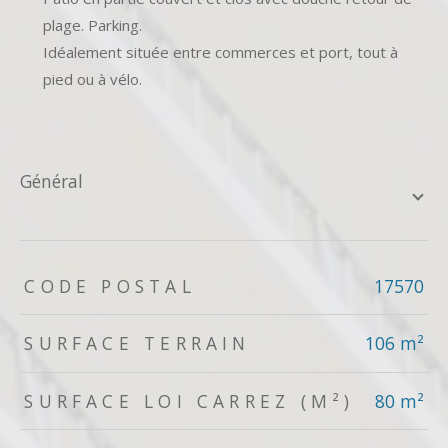
plage. Parking.
Idéalement située entre commerces et port, tout à
pied ou à vélo.
général
TRAD_ZEPHYR_Caracteristique
TRAD_ZEPHYR_Valeurs
CODE POSTAL
17570
SURFACE TERRAIN
106 m²
SURFACE LOI CARREZ (M²)
80 m²