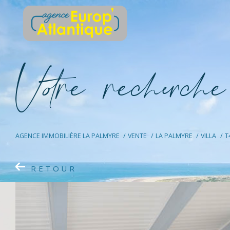
V
o
r
e
r
e
c
e
c
e
AGENCE IMMOBILIÈRE LA PALMYRE
VENTE
LA PALMYRE
VILLA
T
RETOUR