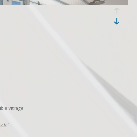
uble vitrage
.fr
"