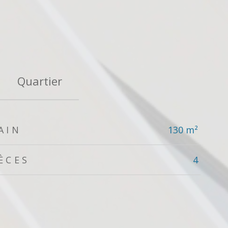
Quartier
AIN
130 m²
ÈCES
4