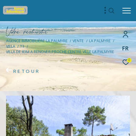
V
o
r
e
r
e
c
e
c
e
AGENCE IMMOBILIÈRE LA PALMYRE
VENTE
LA PALMYRE
VILLA
T3
FR
VILLA DE 83M A RENOVER PROCHE CENTRE VILLE LA PALMYRE
0
RETOUR