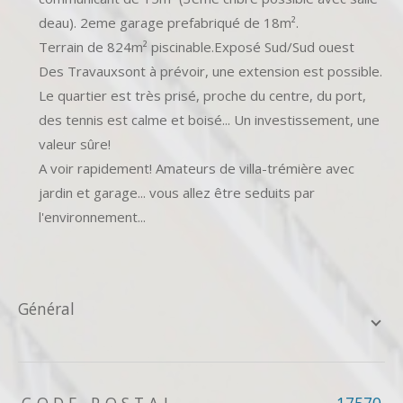
deau). 2eme garage prefabriqué de 18m².
Terrain de 824m² piscinable.Exposé Sud/Sud ouest
Des Travauxsont à prévoir, une extension est possible.
Le quartier est très prisé, proche du centre, du port,
des tennis est calme et boisé... Un investissement, une
valeur sûre!
A voir rapidement! Amateurs de villa-trémière avec
jardin et garage... vous allez être seduits par
l'environnement...
général
TRAD_ZEPHYR_Caracteristique
TRAD_ZEPHYR_Valeurs