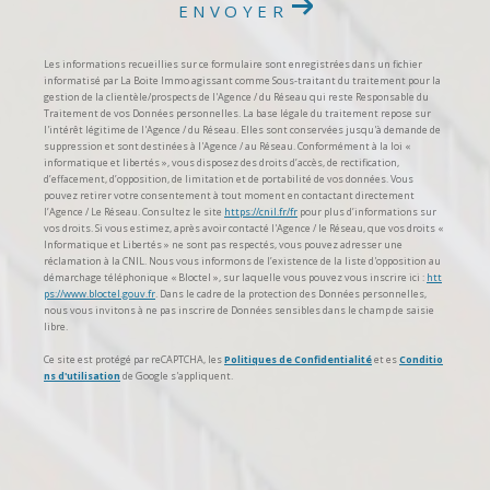
ENVOYER
Les informations recueillies sur ce formulaire sont enregistrées dans un fichier
informatisé par La Boite Immo agissant comme Sous-traitant du traitement pour la
gestion de la clientèle/prospects de l'Agence / du Réseau qui reste Responsable du
Traitement de vos Données personnelles. La base légale du traitement repose sur
l'intérêt légitime de l'Agence / du Réseau. Elles sont conservées jusqu'à demande de
suppression et sont destinées à l'Agence / au Réseau. Conformément à la loi «
informatique et libertés », vous disposez des droits d’accès, de rectification,
d’effacement, d’opposition, de limitation et de portabilité de vos données. Vous
pouvez retirer votre consentement à tout moment en contactant directement
l’Agence / Le Réseau. Consultez le site
https://cnil.fr/fr
pour plus d’informations sur
vos droits. Si vous estimez, après avoir contacté l'Agence / le Réseau, que vos droits «
Informatique et Libertés » ne sont pas respectés, vous pouvez adresser une
réclamation à la CNIL. Nous vous informons de l’existence de la liste d'opposition au
démarchage téléphonique « Bloctel », sur laquelle vous pouvez vous inscrire ici :
htt
ps://www.bloctel.gouv.fr
. Dans le cadre de la protection des Données personnelles,
nous vous invitons à ne pas inscrire de Données sensibles dans le champ de saisie
libre.
Ce site est protégé par reCAPTCHA, les
Politiques de Confidentialité
et es
Conditio
ns d'utilisation
de Google s'appliquent.