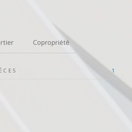
rtier
Copropriété
ÈCES
1