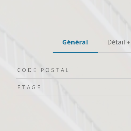
Général
Détail +
TRAD_ZEPHYR_Caracteristique
TRAD_ZEPHYR_Valeurs
CODE POSTAL
ETAGE