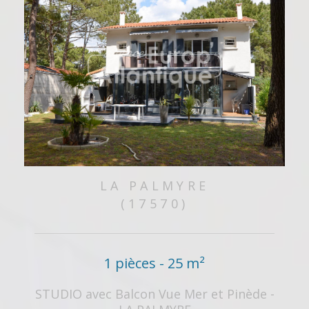
LA PALMYRE
(17570)
1 pièces - 25 m²
STUDIO avec Balcon Vue Mer et Pinède -