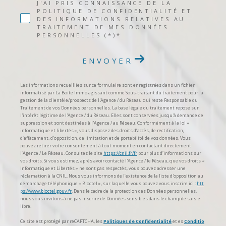
J'AI PRIS CONNAISSANCE DE LA
POLITIQUE DE CONFIDENTIALITÉ ET
DES INFORMATIONS RELATIVES AU
TRAITEMENT DE MES DONNÉES
PERSONNELLES (*)*
ENVOYER
Les informations recueillies sur ce formulaire sont enregistrées dans un fichier
informatisé par La Boite Immo agissant comme Sous-traitant du traitement pour la
gestion de la clientèle/prospects de l'Agence / du Réseau qui reste Responsable du
Traitement de vos Données personnelles. La base légale du traitement repose sur
l'intérêt légitime de l'Agence / du Réseau. Elles sont conservées jusqu'à demande de
suppression et sont destinées à l'Agence / au Réseau. Conformément à la loi «
informatique et libertés », vous disposez des droits d’accès, de rectification,
d’effacement, d’opposition, de limitation et de portabilité de vos données. Vous
pouvez retirer votre consentement à tout moment en contactant directement
l’Agence / Le Réseau. Consultez le site
https://cnil.fr/fr
pour plus d’informations sur
vos droits. Si vous estimez, après avoir contacté l'Agence / le Réseau, que vos droits «
Informatique et Libertés » ne sont pas respectés, vous pouvez adresser une
réclamation à la CNIL. Nous vous informons de l’existence de la liste d'opposition au
démarchage téléphonique « Bloctel », sur laquelle vous pouvez vous inscrire ici :
htt
ps://www.bloctel.gouv.fr
. Dans le cadre de la protection des Données personnelles,
nous vous invitons à ne pas inscrire de Données sensibles dans le champ de saisie
libre.
Ce site est protégé par reCAPTCHA, les
Politiques de Confidentialité
et es
Conditio