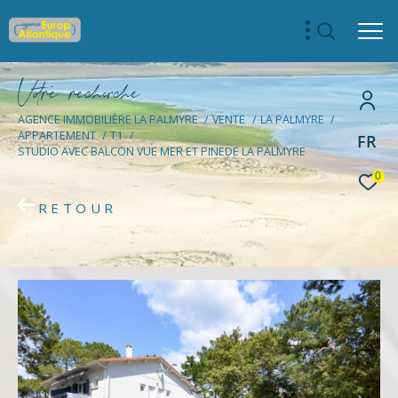
V
o
r
e
r
e
c
e
c
e
AGENCE IMMOBILIÈRE LA PALMYRE
VENTE
LA PALMYRE
APPARTEMENT
T1
FR
STUDIO AVEC BALCON VUE MER ET PINEDE LA PALMYRE
0
RETOUR