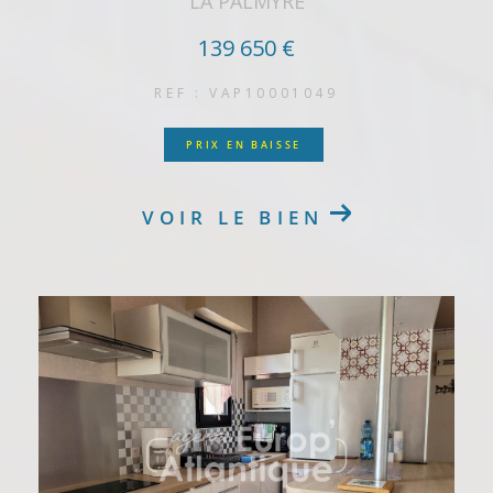
LA PALMYRE
139 650 €
REF : VAP10001049
PRIX EN BAISSE
VOIR LE BIEN