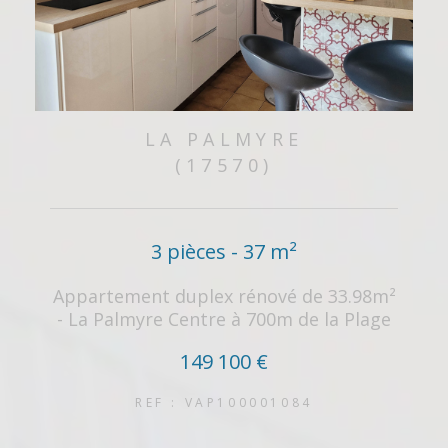
LA PALMYRE
(17570)
3 pièces - 37 m²
Appartement duplex rénové de 33.98m²
- La Palmyre Centre à 700m de la Plage
149 100 €
REF : VAP100001084