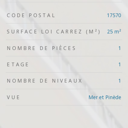
TRAD_ZEPHYR_Caracteristique
TRAD_ZEPHYR_Valeurs
CODE POSTAL
17570
SURFACE LOI CARREZ (M²)
25 m²
NOMBRE DE PIÈCES
1
ETAGE
1
NOMBRE DE NIVEAUX
1
VUE
Mer et Pinède