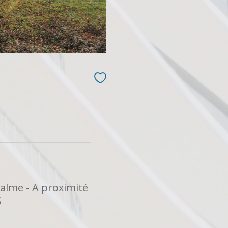
calme - A proximité
S