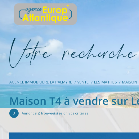
V
o
r
e
r
e
c
e
c
e
AGENCE IMMOBILIÈRE LA PALMYRE
VENTE
LES MATHES
MAISON
Maison T4 à vendre sur 
3
Annonce(s) trouvée(s) selon vos critères