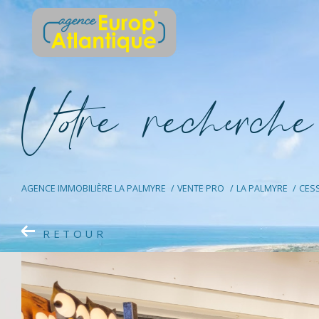
V
o
r
e
r
e
c
e
c
e
AGENCE IMMOBILIÈRE LA PALMYRE
VENTE PRO
LA PALMYRE
CESS
RETOUR