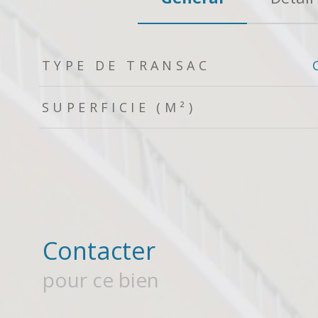
TRAD_ZEPHYR_Caracteristique
TRAD_ZEPHYR_Valeurs
TYPE DE TRANSAC
SUPERFICIE (M²)
Contacter
pour ce bien