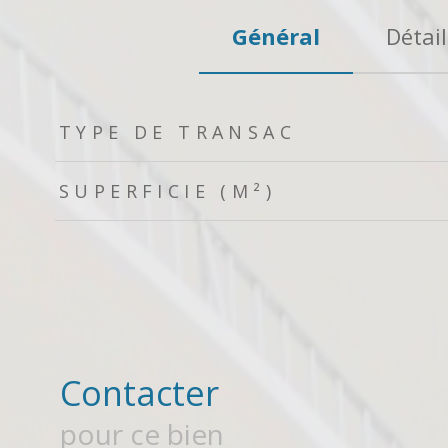
Général
Détail
TRAD_ZEPHYR_Caracteristique
TRAD_ZEPHYR_Valeurs
TYPE DE TRANSAC
SUPERFICIE (M²)
Contacter
pour ce bien