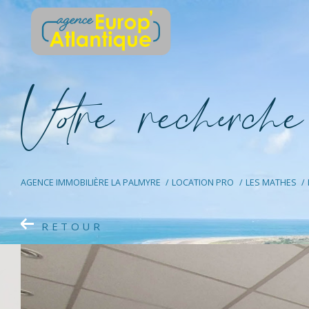
V
o
r
e
r
e
c
e
c
e
AGENCE IMMOBILIÈRE LA PALMYRE
LOCATION PRO
LES MATHES
RETOUR