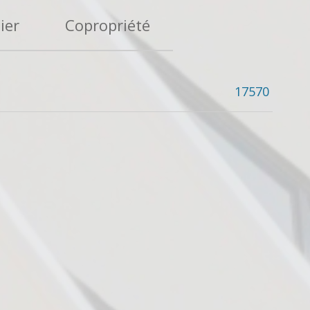
ier
Copropriété
17570